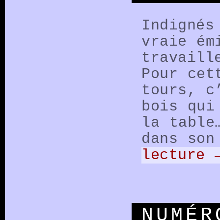
Indignés
vraie ém
travaill
Pour cet
tours, c
bois qui
la table
dans son
lecture
NUMÉR