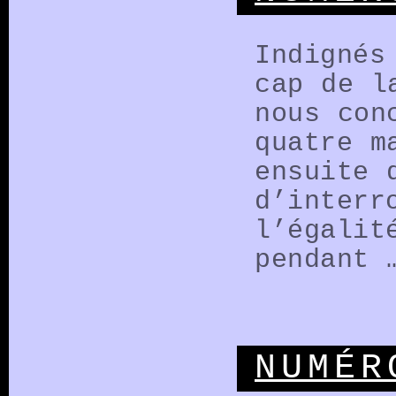
Indignés
cap de l
nous con
quatre m
ensuite 
d’interr
l’égalit
pendant
NUMÉR