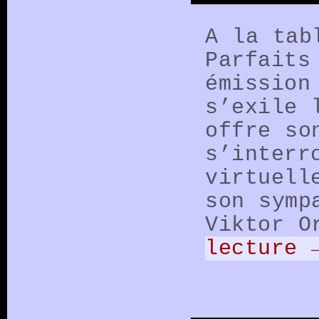
A la tab
Parfaits
émission
s’exile 
offre so
s’interr
virtuell
son symp
Viktor O
lecture