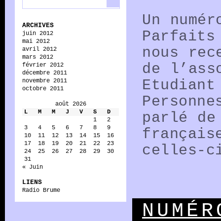
Un numér
ARCHIVES
Parfaits
juin 2012
mai 2012
nous rec
avril 2012
mars 2012
de l’ass
février 2012
décembre 2011
Etudiant
novembre 2011
octobre 2011
Personne
août 2026
L
M
M
J
V
S
D
parlé de
1
2
3
4
5
6
7
8
9
français
10
11
12
13
14
15
16
17
18
19
20
21
22
23
celles-
24
25
26
27
28
29
30
31
« Juin
LIENS
Radio Brume
NUMÉR