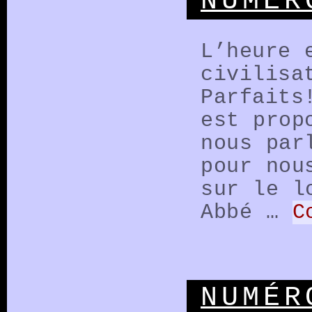
NUMÉR
L’heure 
civilisa
Parfaits
est prop
nous par
pour nou
sur le l
Abbé …
C
NUMÉR