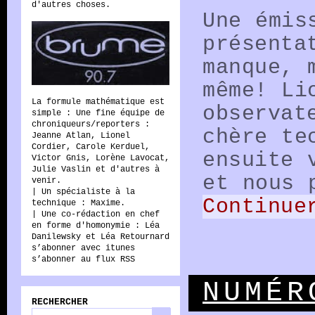
d'autres choses.
Une émis
présenta
Radio
manque, 
même! Li
La formule mathématique est
observat
simple : Une fine équipe de
Brume
chroniqueurs/reporters :
chère te
Jeanne Atlan, Lionel
Cordier, Carole Kerduel,
ensuite 
Victor Gnis, Lorène Lavocat,
Julie Vaslin et d'autres à
et nous 
venir.
| Un spécialiste à la
Continue
technique : Maxime.
| Une co-rédaction en chef
en forme d'homonymie : Léa
Danilewsky et Léa Retournard
s’abonner avec itunes
s’abonner au flux RSS
NUMÉR
RECHERCHER
Rechercher :