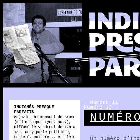
←
Numéro 11
INDIGNÉS PRESQUE
Numéro 13
→
PARFAITS
NUMÉR
Magazine bi-mensuel de Brume
(Radio Campus Lyon, 90.7),
diffusé le vendredi de 17h à
18h. On y parle politique,
société, culture... et plein
Un numéro d’Ind