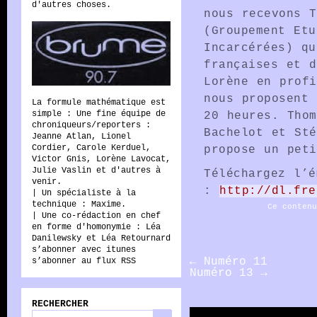
d'autres choses.
nous recevons T
(Groupement Etu
Incarcérées) qu
Radio
françaises et d
Lorène en profi
nous proposent 
La formule mathématique est
simple : Une fine équipe de
20 heures. Thom
Brume
chroniqueurs/reporters :
Bachelot et Sté
Jeanne Atlan, Lionel
Cordier, Carole Kerduel,
propose un peti
Victor Gnis, Lorène Lavocat,
Julie Vaslin et d'autres à
Téléchargez l’é
venir.
:
http://dl.fre
| Un spécialiste à la
technique : Maxime.
Ce conten
| Une co-rédaction en chef
en forme d'homonymie : Léa
Danilewsky et Léa Retournard
s’abonner avec itunes
←
Numéro 11
s’abonner au flux RSS
Numéro 13
→
RECHERCHER
Rechercher :