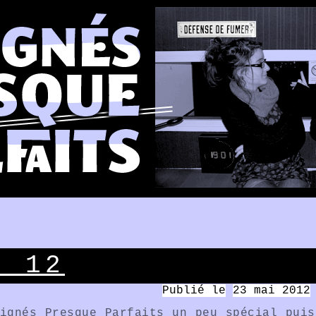
O 12
Publié le
23 mai 2012
ignés Presque Parfaits un peu spécial puis