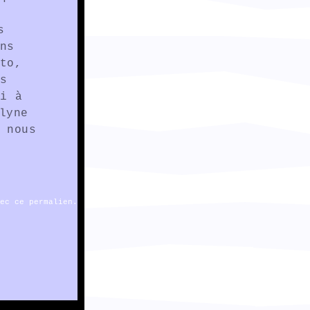
s
ns
to,
s
i à
lyne
 nous
vec
ce permalien
.