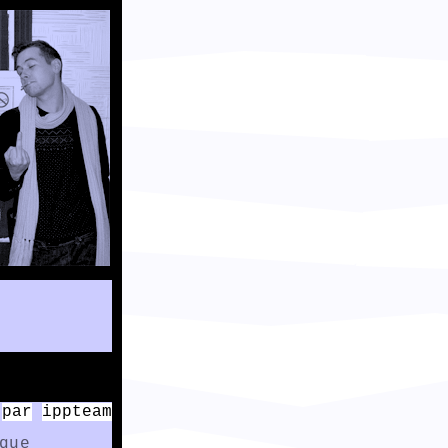
par
ippteam
que