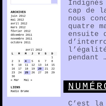
Indignés
cap de l
ARCHIVES
juin 2012
nous con
mai 2012
avril 2012
quatre m
mars 2012
février 2012
ensuite 
décembre 2011
novembre 2011
d’interr
octobre 2011
l’égalit
avril 2012
L
M
M
J
V
S
D
pendant
1
2
3
4
5
6
7
8
9
10
11
12
13
14
15
16
17
18
19
20
21
22
23
24
25
26
27
28
29
30
« Mar
Mai »
NUMÉR
LIENS
Radio Brume
C’est la