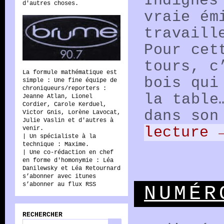
Indignés
d'autres choses.
vraie ém
travaill
Radio
Pour cet
tours, c
La formule mathématique est
bois qui
simple : Une fine équipe de
Brume
chroniqueurs/reporters :
la table
Jeanne Atlan, Lionel
Cordier, Carole Kerduel,
dans son
Victor Gnis, Lorène Lavocat,
Julie Vaslin et d'autres à
lecture
venir.
| Un spécialiste à la
technique : Maxime.
| Une co-rédaction en chef
en forme d'homonymie : Léa
Danilewsky et Léa Retournard
s’abonner avec itunes
s’abonner au flux RSS
NUMÉR
RECHERCHER
Rechercher :