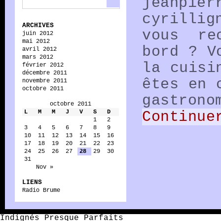
jeanpier
cyrillig
ARCHIVES
vous rec
juin 2012
mai 2012
bord ? V
avril 2012
mars 2012
la cuisi
février 2012
décembre 2011
êtes en 
novembre 2011
octobre 2011
gastrono
octobre 2011
L
M
M
J
V
S
D
Continue
1
2
3
4
5
6
7
8
9
10
11
12
13
14
15
16
17
18
19
20
21
22
23
24
25
26
27
28
29
30
31
Nov »
LIENS
Radio Brume
Indignés Presque Parfaits