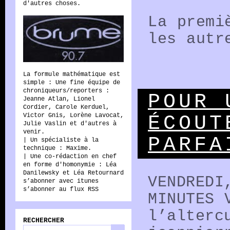
d'autres choses.
La premi
les autr
Radio
La formule mathématique est
simple : Une fine équipe de
Brume
chroniqueurs/reporters :
POUR 
Jeanne Atlan, Lionel
Cordier, Carole Kerduel,
Victor Gnis, Lorène Lavocat,
ÉCOUT
Julie Vaslin et d'autres à
venir.
PARFA
| Un spécialiste à la
technique : Maxime.
| Une co-rédaction en chef
en forme d'homonymie : Léa
Danilewsky et Léa Retournard
VENDREDI
s’abonner avec itunes
s’abonner au flux RSS
MINUTES 
l’alterc
RECHERCHER
Rechercher :