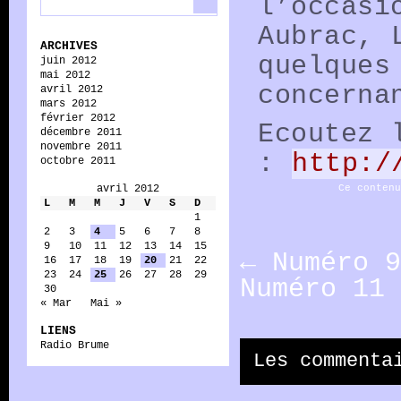
l’occasi
Aubrac, 
ARCHIVES
quelques
juin 2012
mai 2012
concerna
avril 2012
mars 2012
février 2012
Ecoutez 
décembre 2011
novembre 2011
:
http:/
octobre 2011
avril 2012
Ce conten
L
M
M
J
V
S
D
1
2
3
4
5
6
7
8
9
10
11
12
13
14
15
←
Numéro 9
16
17
18
19
20
21
22
23
24
25
26
27
28
29
Numéro 11
30
« Mar
Mai »
LIENS
Radio Brume
Les commenta