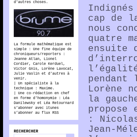
d'autres choses.
Indignés
cap de l
Radio
nous con
quatre m
La formule mathématique est
ensuite 
simple : Une fine équipe de
Brume
chroniqueurs/reporters :
d’interr
Jeanne Atlan, Lionel
Cordier, Carole Kerduel,
l’égalit
Victor Gnis, Lorène Lavocat,
Julie Vaslin et d'autres à
pendant 
venir.
| Un spécialiste à la
Lorène n
technique : Maxime.
| Une co-rédaction en chef
la gauch
en forme d'homonymie : Léa
Danilewsky et Léa Retournard
propose 
s’abonner avec itunes
s’abonner au flux RSS
: Nicola
Jean-Mél
RECHERCHER
Rechercher :